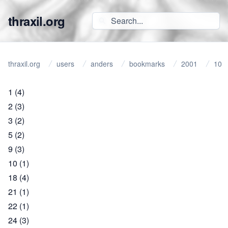
thraxil.org
thraxil.org
users
anders
bookmarks
2001
10
1
(4)
2
(3)
3
(2)
5
(2)
9
(3)
10
(1)
18
(4)
21
(1)
22
(1)
24
(3)