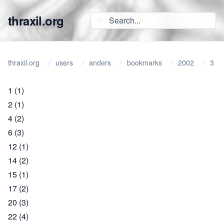
thraxil.org
thraxil.org
users
anders
bookmarks
2002
3
1
(1)
2
(1)
4
(2)
6
(3)
12
(1)
14
(2)
15
(1)
17
(2)
20
(3)
22
(4)