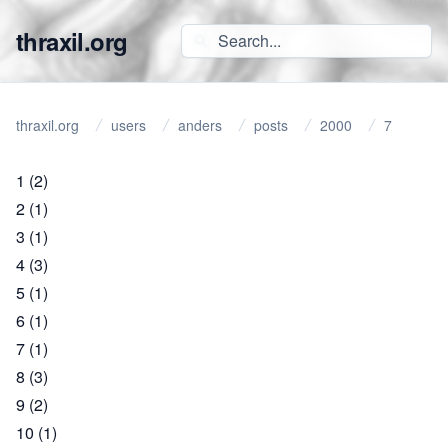
thraxil.org
thraxil.org
users
anders
posts
2000
7
1
(2)
2
(1)
3
(1)
4
(3)
5
(1)
6
(1)
7
(1)
8
(3)
9
(2)
10
(1)