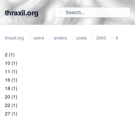
thraxil.org
thraxil.org
users
anders
posts
2003
6
2
(1)
10
(1)
11
(1)
16
(1)
18
(1)
20
(1)
22
(1)
27
(1)