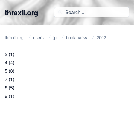
thraxil.org
thraxil.org
users
jp
bookmarks
2002
2
(1)
4
(4)
5
(3)
7
(1)
8
(5)
9
(1)