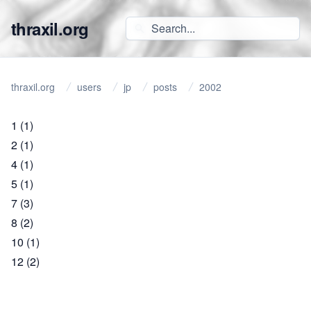
thraxil.org
thraxil.org
users
jp
posts
2002
1
(1)
2
(1)
4
(1)
5
(1)
7
(3)
8
(2)
10
(1)
12
(2)