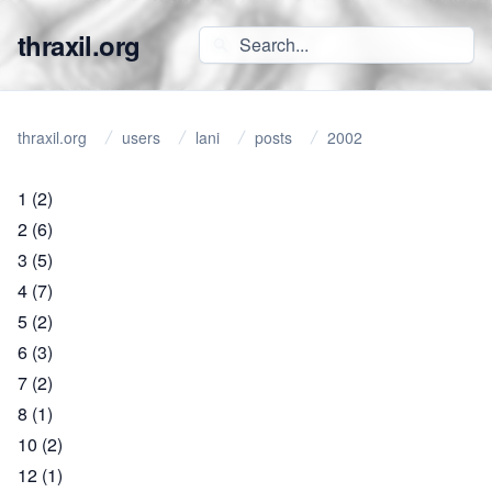
thraxil.org
thraxil.org
users
lani
posts
2002
1
(2)
2
(6)
3
(5)
4
(7)
5
(2)
6
(3)
7
(2)
8
(1)
10
(2)
12
(1)